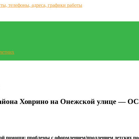
летних
ы
айона Ховрино на Онежской улице — О
ой помощи: проблемы с оформлением/продлением детских пос