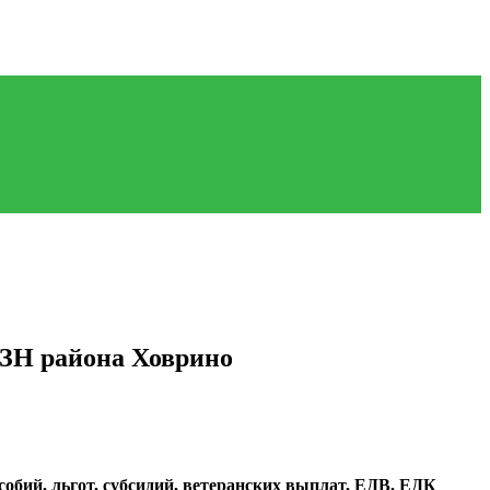
СЗН района Ховрино
обий, льгот, субсидий, ветеранских выплат, ЕДВ, ЕДК