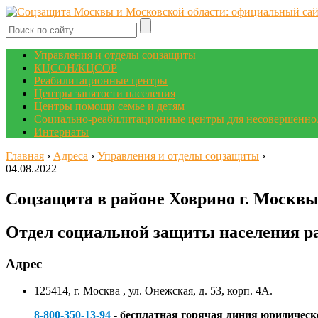
Управления и отделы соцзащиты
КЦСОН/КЦСОР
Реабилитационные центры
Центры занятости населения
Центры помощи семье и детям
Социально-реабилитационные центры для несовершенно
Интернаты
Главная
›
Адреса
›
Управления и отделы соцзащиты
›
04.08.2022
Соцзащита в районе Ховрино г. Москв
Отдел социальной защиты населения р
Адрес
125414, г. Москва , ул. Онежская, д. 53, корп. 4А.
8-800-350-13-94
- бесплатная горячая линия юридическ