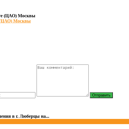
 (ЦАО) Москвы
ния в г. Люберцы на...