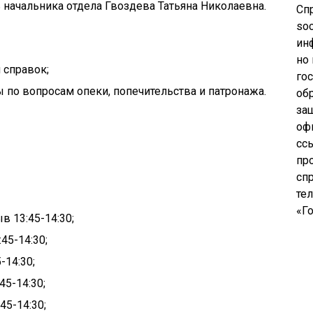
ь начальника отдела Гвоздева Татьяна Николаевна.
Сп
soc
ин
но
 справок;
го
ы по вопросам опеки, попечительства и патронажа.
об
за
оф
сс
пр
сп
те
«Го
в 13:45-14:30;
45-14:30;
-14:30;
45-14:30;
45-14:30;