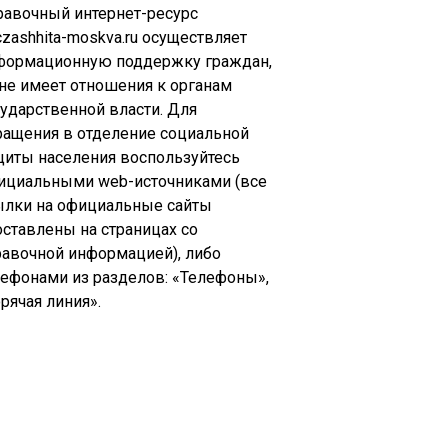
равочный интернет-ресурс
zashhita-moskva.ru осуществляет
формационную поддержку граждан,
 не имеет отношения к органам
сударственной власти. Для
ращения в отделение социальной
щиты населения воспользуйтесь
ициальными web-источниками (все
ылки на официальные сайты
оставлены на страницах со
равочной информацией), либо
лефонами из разделов: «Телефоны»,
рячая линия».