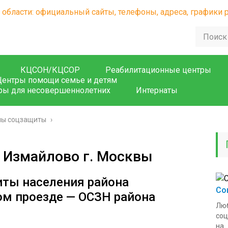
КЦСОН/КЦСОР
Реабилитационные центры
Центры помощи семье и детям
ры для несовершеннолетних
Интернаты
лы соцзащиты
›
 Измайлово г. Москвы
иты населения района
Со
ом проезде — ОСЗН района
Люб
соц
на..