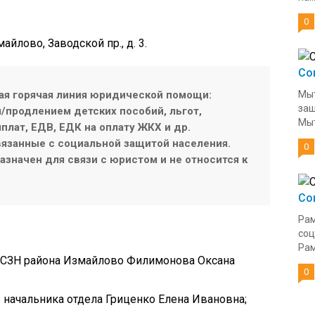
0
айлово, Заводской пр., д. 3.
Со
ая горячая линия юридической помощи:
Мыт
защ
продлением детских пособий, льгот,
Мыт
плат, ЕДВ, ЕДК на оплату ЖКХ и др.
язанные с социальной защитой населения.
0
значен для связи с юристом и не относится к
Со
Рам
соц
Рам
 ОСЗН района Измайлово Филимонова Оксана
0
ь начальника отдела Гриценко Елена Ивановна;