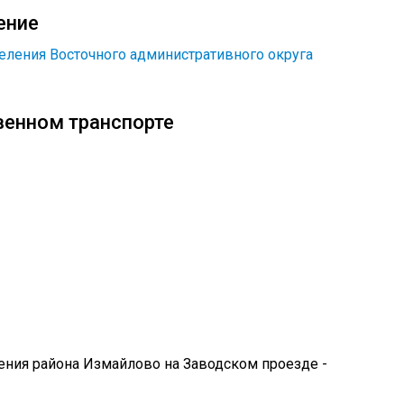
ение
еления Восточного административного округа
венном транспорте