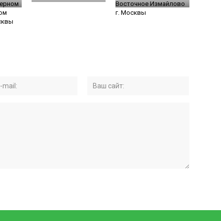
верном
Восточное Измайлово
ом
г. Москвы
сквы