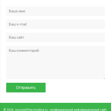
© 2026, soczashhita-moskva.ru - неофициальный информационный сайт,