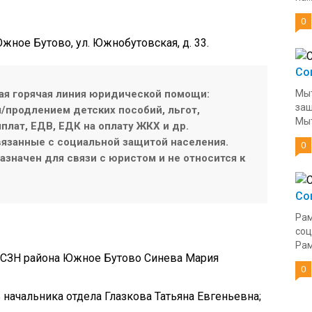
0
Южное Бутово, ул. Южнобутовская, д. 33.
Со
ая горячая линия юридической помощи:
Мыт
защ
продлением детских пособий, льгот,
Мыт
плат, ЕДВ, ЕДК на оплату ЖКХ и др.
язанные с социальной защитой населения.
0
значен для связи с юристом и не относится к
Со
Рам
соц
Рам
 ОСЗН района Южное Бутово Синева Мария
0
ь начальника отдела Глазкова Татьяна Евгеньевна;