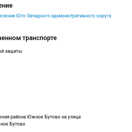
ение
еления Юго-Западного административного округа
венном транспорте
ой защиты.