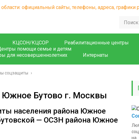
КЦСОН/КЦСОР
Реабилитационные центры
Центры помощи семье и детям
ры для несовершеннолетних
Интернаты
лы соцзащиты
›
 Южное Бутово г. Москвы
иты населения района Южное
Со
бутовской — ОСЗН района Южное
Люб
соц
на..