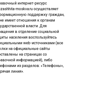
равочный интернет-ресурс
zashhita-moskva.ru осуществляет
формационную поддержку граждан,
 не имеет отношения к органам
сударственной власти. Для
ращения в отделение социальной
щиты населения воспользуйтесь
ициальными web-источниками (все
ылки на официальные сайты
оставлены на страницах со
равочной информацией), либо
лефонами из разделов: «Телефоны»,
рячая линия».