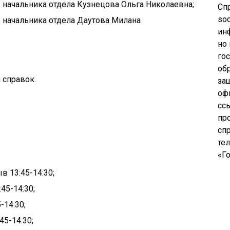
ь начальника отдела Кузнецова Ольга Николаевна;
Сп
soc
ь начальника отдела Даутова Милана
ин
но
го
об
 справок.
за
оф
сс
пр
сп
те
«Го
в 13:45-14:30;
45-14:30;
-14:30;
45-14:30;