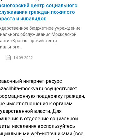
асногорский центр социального
служивания граждан пожилого
зраста и инвалидов
ударственное бюджетное учреждение
иального обслуживания Московской
асти «Красногорский центр
иального...
14.09.2022
равочный интернет-ресурс
zashhita-moskva.ru осуществляет
формационную поддержку граждан,
 не имеет отношения к органам
сударственной власти. Для
ращения в отделение социальной
щиты населения воспользуйтесь
ициальными web-источниками (все