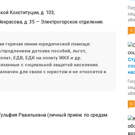
Гос
ской Конституции, д. 103;
соц
обл
 Некрасова, д. 35 — Электрогорское отделение.
0
ая горячая линия юридической помощи:
продлением детских пособий, льгот,
плат, ЕДВ, ЕДК на оплату ЖКХ и др.
Ст
язанные с социальной защитой населения.
со
значен для связи с юристом и не относится к
на
Гос
соц
обл
0
Гульфия Равильевна (личный приём: по средам