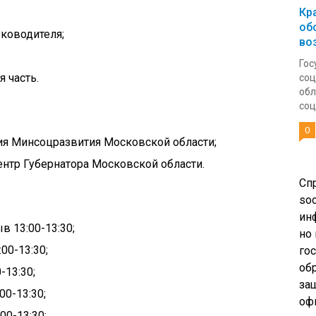
Кр
об
уководителя;
во
Гос
я часть.
соц
обл
соц
0
ния Минсоцразвития Московской области;
ентр Губернатора Московской области.
Сп
soc
ин
в 13:00-13:30;
но
00-13:30;
го
об
-13:30;
за
00-13:30;
оф
00-13:30;