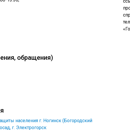
сс
пр
сп
те
«Го
ения, обращения)
ия
ащиты населения г. Ногинск (Богородский
осад, г. Электрогорск