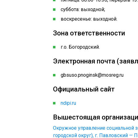
суббота: выходной;
воскресенье: выходной.
Зона ответственности
г.о. Богородский.
Электронная почта (заявл
gbsuso.pnoginsk@mosreg.ru
Официальный сайт
ndipi.ru
Вышестоящая организац
Окружное управление социальной з
городской округ), г. Павловский — П