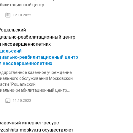
билитационный центр...
12.10.2022
шальский
циально‑реабилитационный центр
я несовершеннолетних
ударственное казенное учреждение
иального обслуживания Московской
асти "Рошальский
иально‑реабилитационный центр...
11.10.2022
равочный интернет-ресурс
zashhita-moskva.ru осуществляет