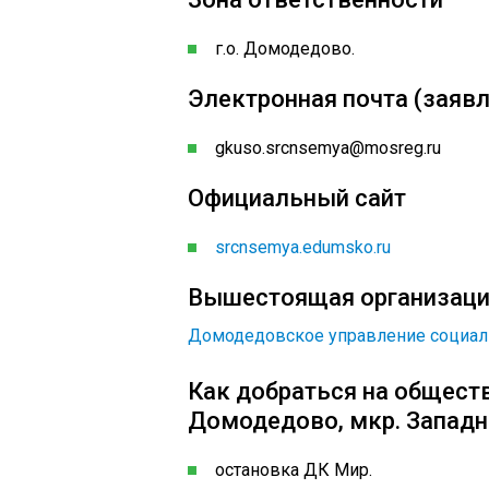
г.о. Домодедово.
Электронная почта (заявл
gkuso.srcnsemya@mosreg.ru
Официальный сайт
srcnsemya.edumsko.ru
Вышестоящая организац
Домодедовское управление социал
Как добраться на обществ
Домодедово, мкр. Западный
остановка ДК Мир.