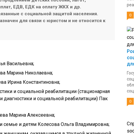
продлением детских пособий, льгот,
реа
плат, ЕДВ, ЕДК на оплату ЖКХ и др.
язанные с социальной защитой населения.
0
значен для связи с юристом и не относится к
Ро
со
ья Васильевна;
дл
ва Марина Николаевна;
Гос
соц
ева Ирина Константиновна;
обл
тики и социальной реабилитации (стационарная
соц
и диагностики и социальной реабилитации) Пак
0
ева Марина Алексеевна;
Сп
 семье и детям Колесова Ольга Владимировна;
soc
 женщинам, оказавшимся в трудной жизненной