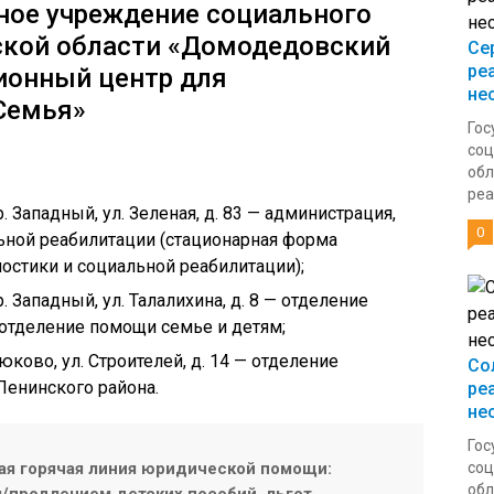
ное учреждение социального
кой области «Домодедовский
Се
ре
ионный центр для
не
Семья»
Гос
соц
обл
реа
. Западный, ул. Зеленая, д. 83 — администрация,
0
ьной реабилитации (стационарная форма
остики и социальной реабилитации);
. Западный, ул. Талалихина, д. 8 — отделение
отделение помощи семье и детям;
дюково, ул. Строителей, д. 14 — отделение
Со
Ленинского района.
ре
не
Гос
ая горячая линия юридической помощи:
соц
обл