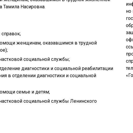
ин
а Тамила Насировна.
но
го
об
за
 справок;
оф
 помощи женщинам, оказавшимся в трудной
сс
ое);
пр
 участковой социальной службы;
сп
те
 отделение диагностики и социальной реабилитации
«Го
ия в отделении диагностики и социальной
помощи семье и детям;
 участковой социальной службы Ленинского